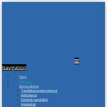
Navigation
Hem
Om oss
Behandlingar
Tandläkarundersökning
Bettskena
Estetisk tandvård
Implantat