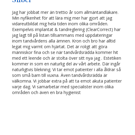
Silber
Jag har jobbat mer än trettio år som allmäntandläkare.
Min nyfikenhet för att lära mig mer har gjort att jag
vidareutbildat mig hela tiden inom olika områden.
Exempelvis implantat & tandreglering (ClearCorrect) har
jag lagt till på listan tillsammans med uppdateringar
inom tandvårdens alla ämnen. Kron och bro har alltid
legat mig varmt om hjärtat.
Det är roligt att göra
människor fina och se när tandvårdsrädda kommer hit
med ett leende och är stolta över sitt nya jag . Estetiken
kommer in som en naturlig del av vårt arbete. Där ingår
naturligtvis blekning. Vi tar emot patienter i alla åldrar så
som små barn till vuxna. Även tandvårdsrädda är
välkomna. Vi jobbar extra på att ta emot akuta patienter
varje dag. Vi samarbetar med specialister inom olika
områden och även en bra hygienist