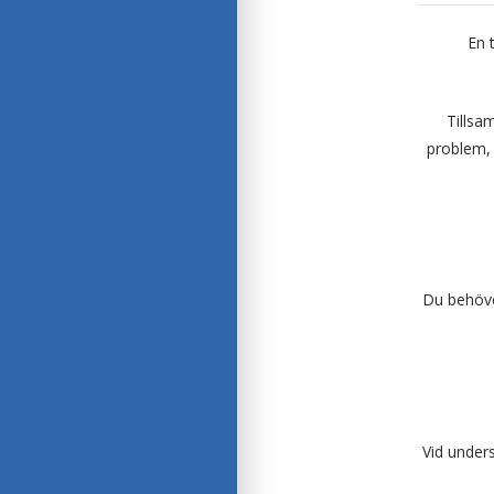
En 
Tillsa
problem, 
Du behöve
Vid under