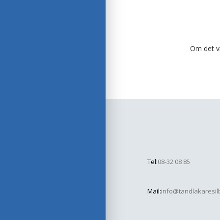
Om det vi
Tel:
08-32 08 85
Mail:
info@tandlakaresil