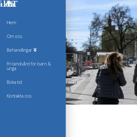
Hem
Om oss
Behandlingar
Fri tandvård för barn &
unga
Boka tid
Kontakta oss