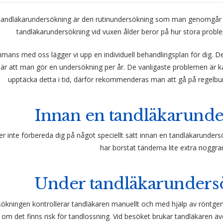
tandläkarundersökning är den rutinundersökning som man genomgår 
tandläkarundersökning vid vuxen ålder beror på hur stora prob
mmans med oss lägger vi upp en individuell behandlingsplan för dig. D
är att man gör en undersökning per år. De vanligaste problemen är kar
upptäcka detta i tid, därför rekommenderas man att gå på regelbu
Innan en tandläkarund
r inte förbereda dig på något speciellt sätt innan en tandläkarunders
har borstat tänderna lite extra noggra
Under tandläkarunder
sökningen kontrollerar tandläkaren manuellt och med hjälp av röntgen
om det finns risk för tandlossning. Vid besöket brukar tandläkaren äv